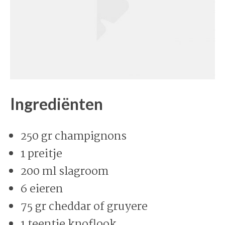
Ingrediënten
250 gr champignons
1 preitje
200 ml slagroom
6 eieren
75 gr cheddar of gruyere
1 teentje knoflook