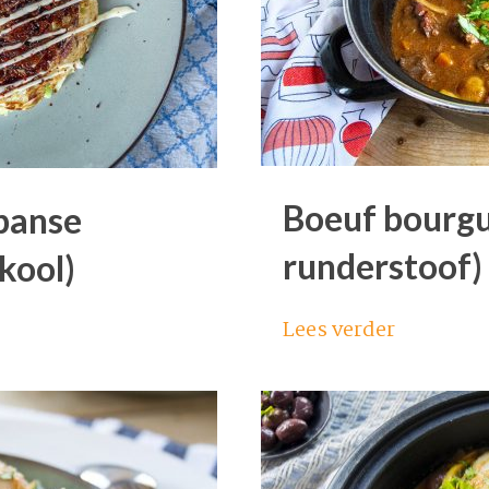
Boeuf bourgu
panse
runderstoof)
kool)
Lees verder