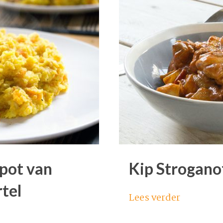
pot van
Kip Strogano
tel
Lees verder