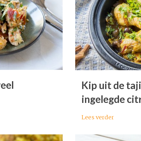
eel
Kip uit de ta
ingelegde cit
Lees verder