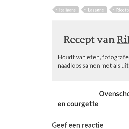
Italiaans
Lasagne
Ricott
Recept van
Ri
Houdt van eten, fotograf
naadloos samen met als uit
Ovenscho
en courgette
Geef een reactie