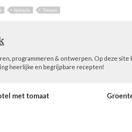
a
Spinazie
Tomaat
k
eren, programmeren & ontwerpen. Op deze site 
ing heerlijke en begrijpbare recepten!
tel met tomaat
Groent