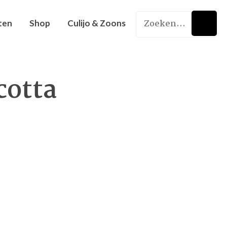
ten
Shop
Culijo & Zoons
cotta