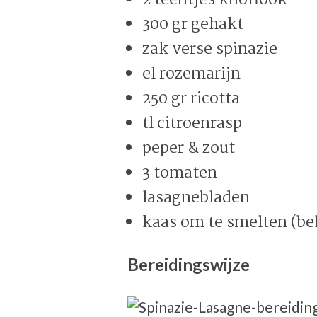
300 gr gehakt
zak verse spinazie
el rozemarijn
250 gr ricotta
tl citroenrasp
peper & zout
3 tomaten
lasagnebladen
kaas om te smelten (bel
Bereidingswijze