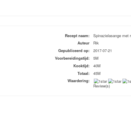
Recept naam:
Spinazielasange met r
Auteur
Rik
Gepubliceerd op:
2017-07-21
Voorbereidingstijd:
5M
Kooktijd:
40M
Totaal:
45M
Waardering:
Review(s)
pp
n