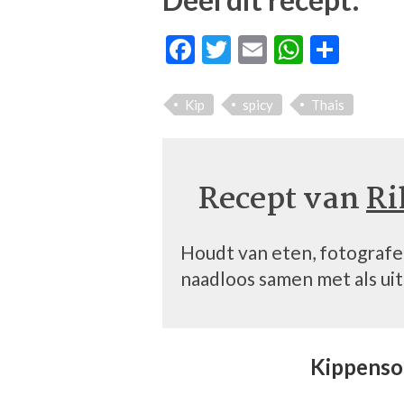
Facebook
Twitter
Email
WhatsA
Dele
Kip
spicy
Thais
Recept van
Ri
Houdt van eten, fotograf
naadloos samen met als uit
Kippenso