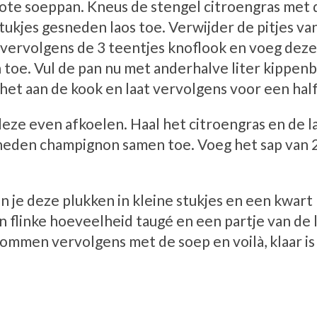
ote soeppan. Kneus de stengel citroengras met d
ukjes gesneden laos toe. Verwijder de pitjes van 
rs vervolgens de 3 teentjes knoflook en voeg dez
 toe. Vul de pan nu met anderhalve liter kippen
het aan de kook en laat vervolgens voor een half
 deze even afkoelen. Haal het citroengras en de l
sneden champignon samen toe. Voeg het sap van 
kan je deze plukken in kleine stukjes en een kwar
 flinke hoeveelheid taugé en een partje van de l
ommen vervolgens met de soep en voilà, klaar is