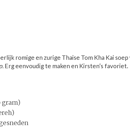
eerlijk romige en zurige Thaise Tom Kha Kai soep 
p.
Erg eenvoudig te maken en Kirsten’s favoriet.
0 gram)
ereh)
s gesneden