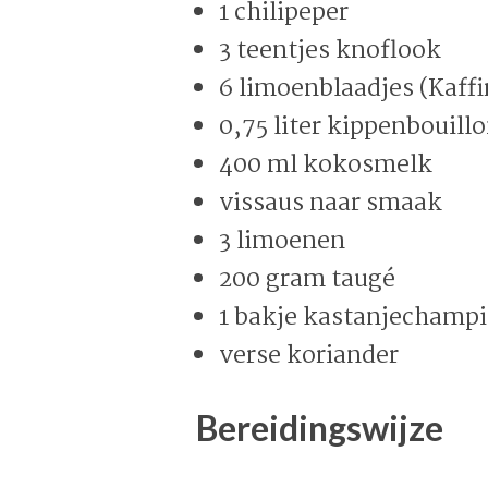
1 chilipeper
3 teentjes knoflook
6 limoenblaadjes (Kaffi
0,75 liter kippenbouill
400 ml kokosmelk
vissaus naar smaak
3 limoenen
200 gram taugé
1 bakje kastanjechamp
verse koriander
Bereidingswijze