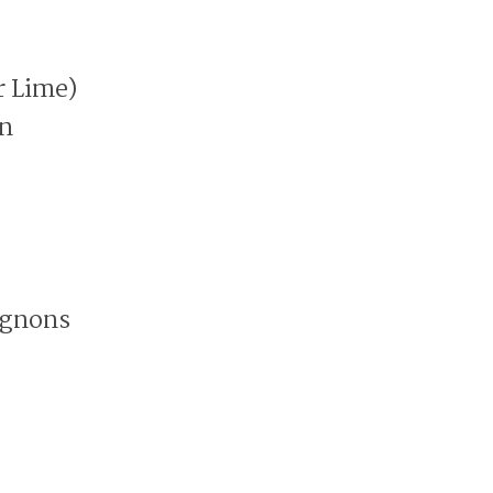
r Lime)
on
ignons