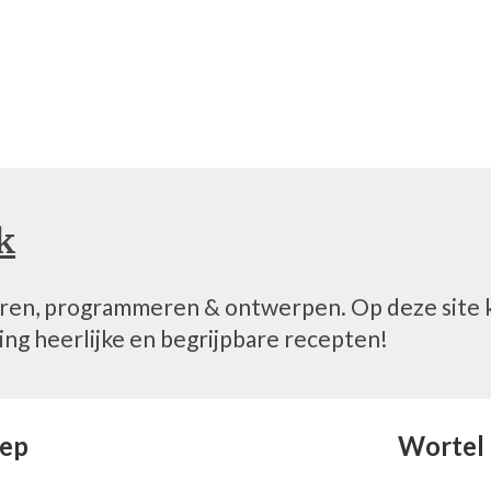
pp
n
k
eren, programmeren & ontwerpen. Op deze site 
ing heerlijke en begrijpbare recepten!
ep
Wortel 