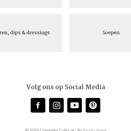
zen, dips & dressings
Soepen
Volg ons op Social Media
© 2026 Copyright Culijo 🥕 - By
Studio Speel