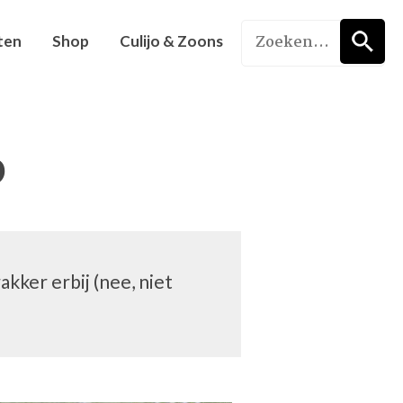
ten
Shop
Culijo & Zoons
o
kker erbij (nee, niet